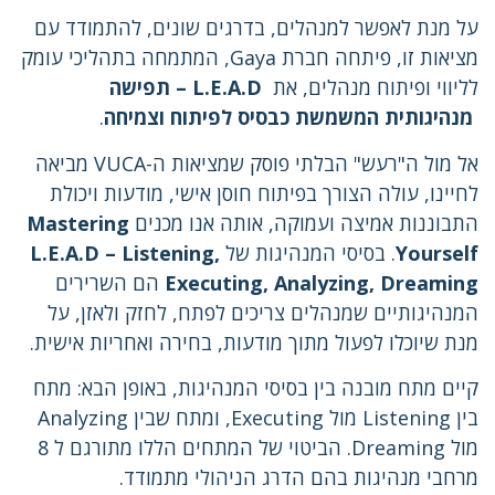
על מנת לאפשר למנהלים, בדרגים שונים, להתמודד עם
מציאות זו, פיתחה חברת Gaya, המתמחה בתהליכי עומק
לליווי ופיתוח מנהלים, את
L.E.A.D – תפישה
מנהיגותית המשמשת כבסיס לפיתוח וצמיחה
.
אל מול ה"רעש" הבלתי פוסק שמציאות ה-VUCA מביאה
לחיינו, עולה הצורך בפיתוח חוסן אישי, מודעות ויכולת
התבוננות אמיצה ועמוקה, אותה אנו מכנים
Mastering
Yourself
. בסיסי המנהיגות של
L.E.A.D – Listening,
Executing, Analyzing, Dreaming
הם השרירים
המנהיגותיים שמנהלים צריכים לפתח, לחזק ולאזן, על
מנת שיוכלו לפעול מתוך מודעות, בחירה ואחריות אישית.
קיים מתח מובנה בין בסיסי המנהיגות, באופן הבא: מתח
בין Listening מול Executing, ומתח שבין Analyzing
מול Dreaming. הביטוי של המתחים הללו מתורגם ל 8
מרחבי מנהיגות בהם הדרג הניהולי מתמודד.