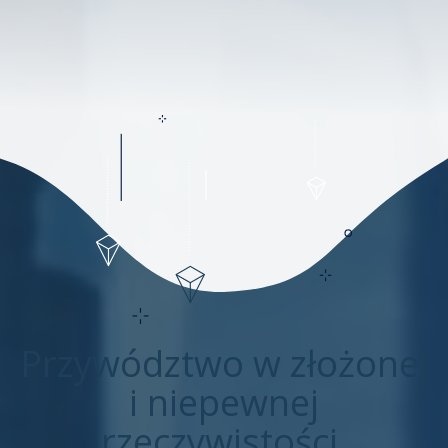
Przywództwo w złożonej
i niepewnej
rzeczywistości.