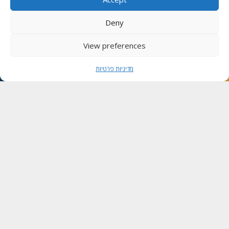
Deny
View preferences
מדיניות פרטיות
L.E.A.D to droga do
rozwoju osobistego i
rozwoju w roli lidera